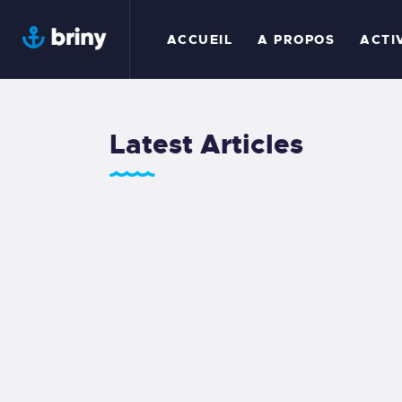
A
ACCUEIL
A PROPOS
ACTI
A
A
Latest Articles
N
G
C