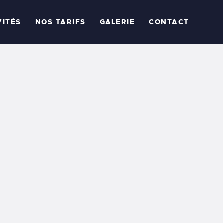
CCUEIL
VITÉS
NOS TARIFS
GALERIE
CONTACT
 PROPOS
CTIVITÉS
OS TARIFS
ALERIE
ONTACT