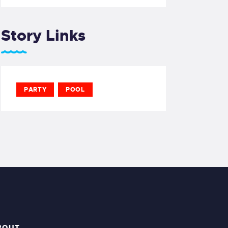
Story Links
PARTY
POOL
BOUT